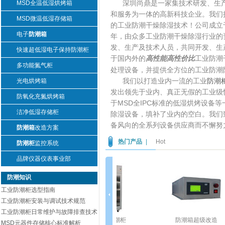
深圳尚鼎是一家集技术研发、生
MSD全温低湿烘烤箱
和服务为一体的高新科技企业。我们
MSD微温低湿存储箱
的工业防潮干燥除湿技术！公司成立于
电子
防潮箱
年，由众多工业防潮干燥除湿行业的
发、生产及技术人员，共同开发、生
快速超低湿电子保持防潮柜
于国内外的
高性能高性价比
工业防潮
多功能氮气柜
处理设备，并提供全方位的工业防潮
我们以打造业内一流的工业
防潮
光电烘烤箱
发出领先于业内、真正无假的工业级
防氧化充氮烘烤箱
于MSD全IPC标准的低湿烘烤设备
洁净低湿存储柜
除湿设备，填补了业内的空白。我们
备风向的全系列设备供应商而不懈努
防潮箱
改造方案
热门产品
|
Hot
防潮柜
监控系统
品牌仪器仪表事业部
防潮知识
工业防潮柜选型指南
工业防潮柜安装与调试技术规范
工业防潮柜日常维护与故障排查技术
D低湿烘烤箱
洁净低湿防潮柜
防潮箱超级改造
MSD元器件存储核心标准解析