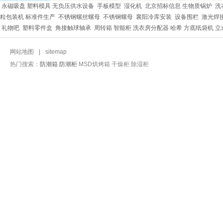
永磁吸盘
塑料模具
无负压供水设备
手板模型
湿化机
北京招标信息
生物质锅炉
洗
粒包装机
标准件生产
不锈钢螺丝螺母
不锈钢螺母
襄阳冷库安装
设备围栏
激光焊
礼物吧
塑料零件盒
角接触球轴承
周转箱
智能柜
洗衣房分配器
哈希
方底纸袋机
立
网站地图
|
sitemap
热门搜索：
防潮箱
防潮柜
MSD烘烤箱 干燥柜 除湿柜