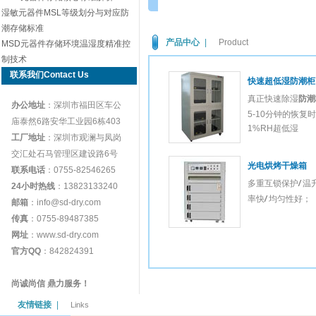
湿敏元器件MSL等级划分与对应防
潮存储标准
产品中心
|
Product
MSD元器件存储环境温湿度精准控
制技术
联系我们Contact Us
快速超低湿防潮柜
真正快速除湿
防潮
办公地址
：深圳市福田区车公
5-10分钟的恢复
庙泰然6路安华工业园6栋403
1%RH超低湿
工厂地址
：深圳市观澜与凤岗
交汇处石马管理区建设路6号
光电
烘烤
干燥箱
联系电话
：0755-82546265
多重互锁保护
/
温
24小时热线
：13823133240
率快
/
均匀性好；
邮箱
：info@sd-dry.com
传真
：0755-89487385
网址
：www.sd-dry.com
官方QQ
：842824391
尚诚尚信 鼎力服务！
友情链接
|
Links